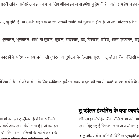
्ती लेकिन सर्वश्रेष्ठ बाइक बीमा के लिए ऑनलाइन जाना हमेशा बुद्धिमानी है। यहां दो पहिया वाहन बी
ं या मृत्यु होती है, या उसके वाहन के कारण उसकी संपत्ति को नुकसान होता है, आपकी मोटरसाइकिल
भूस्खलन, भूस्खलन, आंधी या तूफान, तूफान, चक्रवात, ठंढ, विस्फोट, बारिश, आत्म-प्रज्वलन, बाढ़
बाहरी कारकों के परिणामस्वरूप होने वाली दुर्घटना या दुर्घटना के खिलाफ सुरक्षा। टू व्हीलर बीमा पॉल
खिम में हैं। दोपहिया बीमा के लिए व्यक्तिगत दुर्घटना कवर बाइक की सवारी, बढ़ते या खराब होने के द
टू व्हीलर इंश्योरेंस के क्या फायदे
आप ऑनलाइन टू व्हीलर इंश्योरेंस खरीदते
ऑनलाइन दोपहिया बीमा पॉलिसी आपकी मोट
 और कई अन्य लाभ जैसे लाभ हैं। ऑनलाइन
लाभ दिए गए हैं जिनका लाभ आप ऑनलाइन टू
दो पहिया बीमा पॉलिसी के नवीनीकरण के
•
टू व्हीलर बीमा पॉलिसी विभिन्न प्राकृ