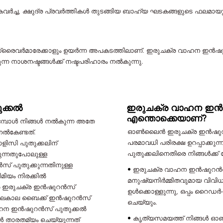
, കവർച്ച, ക്ഷുദ്ര പ്രവർത്തികൾ തുടങ്ങിയ ബാഹ്യ ഘടകങ്ങളുടെ ഫല
്രൈവർമാരേക്കാളും ഉയർന്ന അപകടത്തിലാണ്. ഇരുചക്ര വാഹന ഇൻഷ
്ന നാശനഷ്ടങ്ങൾക്ക് നഷ്ടപരിഹാരം നൽകുന്നു.
ക്കൽ
ഇരുചക്ര വാഹന ഇൻ
എന്തൊക്കെയാണ്?
്പോൾ നിങ്ങൾ നൽകുന്ന അതേ
ഓൺലൈൻ ഇരുചക്ര ഇൻഷുറൻസ്
നൽകേണ്ടത്.
പരമാവധി പരിരക്ഷ ഉറപ്പാക
സി പുതുക്കലിന്
പുതുക്കലിനെതിരെ നിങ്ങൾക്ക്
ുന്നതുപോലുള്ള
പുതുക്കുന്നതിനുള്ള
•
ഇരുചക്ര വാഹന ഇൻഷുറൻസ
ീമിയം നിരക്കിൽ
മനുഷ്യനിർമ്മിതവുമായ വിവിധ
ിൽ ഇരുചക്ര ഇൻഷുറൻസ്
ഉൾക്കൊള്ളുന്നു, ഒപ്പം റൈ
ദീർഘകാല ബൈക്ക് ഇൻഷുറൻസ്
ചെയ്യും.
ാഹന ഇൻഷുറൻസ് പുതുക്കൽ
•
കൃത്യസമയത്ത് നിങ്ങൾ ഓ
 താരതമ്യം ചെയ്യുന്നത്