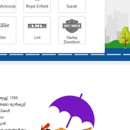
Motocorp
Royal Enfield
Suzuki
Ktm
Lml
Harley
Davidson
റ്, 1988
മോ മുൻകൂട്ടി
ിസികൾ
ിധ
ടോർ