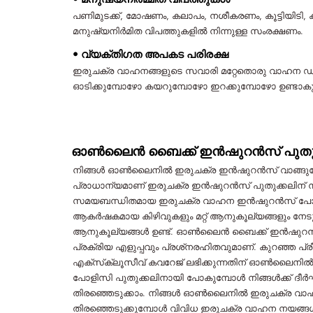
പണിമുടക്ക്, മോഷണം, കലാപം, നശീകരണം, കൂട്ടിയിടി
മനുഷ്യനിർമിത വിപത്തുകളിൽ നിന്നുള്ള സംരക്ഷണം.
• വ്യക്തിഗത അപകട പരിരക്ഷ
ഇരുചക്ര വാഹനങ്ങളുടെ സവാരി മറ്റേതൊരു വാഹന ഡ
ഓടിക്കുമ്പോഴോ കയറുമ്പോഴോ ഇറക്കുമ്പോഴോ ഉണ്ടാകുന
ഓൺലൈൻ ബൈക്ക് ഇൻഷുറൻസ് പുതു
നിങ്ങൾ ഓൺലൈനിൽ ഇരുചക്ര ഇൻഷുറൻസ് വാങ്ങുമ
പ്രാധാന്യമാണ് ഇരുചക്ര ഇൻഷുറൻസ് പുതുക്കലിന് 
സമയബന്ധിതമായ ഇരുചക്ര വാഹന ഇൻഷുറൻസ് പോളി
ആകർഷകമായ കിഴിവുകളും മറ്റ് ആനുകൂല്യങ്ങളും നേട
ആനുകൂല്യങ്ങൾ ഉണ്ട്. ഓൺലൈൻ ബൈക്ക് ഇൻഷുറൻസ് 
പ്രക്രിയ എളുപ്പവും പ്രശ്‌നരഹിതവുമാണ്. കുറഞ്ഞ പ്ര
എക്‌സ്‌ക്ലൂസീവ് കവറേജ് ലഭിക്കുന്നതിന് ഓൺലൈന
പോളിസി പുതുക്കലിനായി പോകുമ്പോൾ നിങ്ങൾക്ക് 
തിരഞ്ഞെടുക്കാം. നിങ്ങൾ ഓൺലൈനിൽ ഇരുചക്ര വ
തിരഞ്ഞെടുക്കുമ്പോൾ വിവിധ ഇരുചക്ര വാഹന നയങ്ങൾ