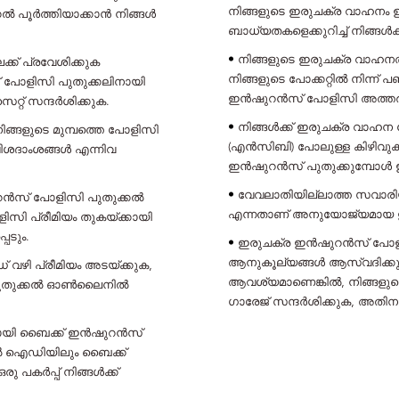
നിങ്ങളുടെ ഇരുചക്ര വാഹനം 
പൂർത്തിയാക്കാൻ നിങ്ങൾ
ബാധ്യതകളെക്കുറിച്ച് നിങ്ങൾക്
•
നിങ്ങളുടെ ഇരുചക്ര വാഹനത്
ക്ക് പ്രവേശിക്കുക
നിങ്ങളുടെ പോക്കറ്റിൽ നിന്
പോളിസി പുതുക്കലിനായി
ഇൻഷുറൻസ് പോളിസി അത്തരം 
്റ് സന്ദർശിക്കുക.
•
നിങ്ങൾക്ക് ഇരുചക്ര വാഹ
ങളുടെ മുമ്പത്തെ പോളിസി
(എൻ‌സി‌ബി) പോലുള്ള കിഴിവു
വിശദാംശങ്ങൾ എന്നിവ
ഇൻഷുറൻസ് പുതുക്കുമ്പോ
•
വേവലാതിയില്ലാത്ത സവാരിയ
ുറൻസ് പോളിസി പുതുക്കൽ
എന്നതാണ് അനുയോജ്യമായ ഇ
ിസി പ്രീമിയം തുകയ്ക്കായി
െടും.
•
ഇരുചക്ര ഇൻഷുറൻസ് പോളി
ആനുകൂല്യങ്ങൾ ആസ്വദിക്കുക.
ർഡ് വഴി പ്രീമിയം അടയ്ക്കുക,
ആവശ്യമാണെങ്കിൽ, നിങ്ങളുടെ
 പുതുക്കൽ ഓൺലൈനിൽ
ഗാരേജ് സന്ദർശിക്കുക, അതിന
ായി ബൈക്ക് ഇൻഷുറൻസ്
ിൽ ഐഡിയിലും ബൈക്ക്
 പകർപ്പ് നിങ്ങൾക്ക്