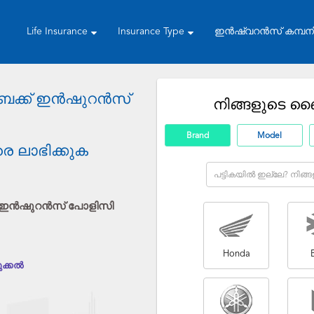
Life Insurance
Insurance Type
ഇൻഷ്വറൻസ് കമ്പന
ബൈക്ക് ഇൻഷുറൻസ്
നിങ്ങളുടെ ബൈ
Brand
Model
 ലാഭിക്കുക
പട്ടികയിൽ ഇല്ലേ? നിങ്
ാഹന ഇൻഷുറൻസ് പോളിസി
Honda
ുക്കൽ