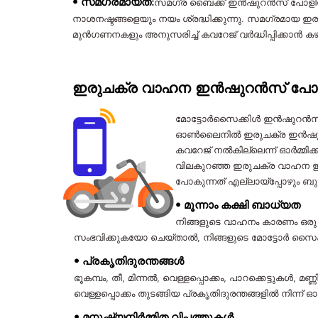
• സമഗ്രമായത്:
സമഗ്ര ബൈക്ക് ഇൻഷുറൻസ് പോളിസി 
നാശനഷ്ടങ്ങളെയും നയം ശ്രദ്ധിക്കുന്നു. സമഗ്രമാ
മുൻഗണനകളും അനുസരിച്ച് കവറേജ് വർദ്ധിപ്പിക്കാൻ കഴ
ഇരുചക്ര വാഹന ഇൻഷുറൻസ് പോളിസ
മോട്ടോർസൈക്കിൾ ഇൻഷുറൻസ് 
ഓൺലൈനിൽ ഇരുചക്ര ഇൻഷുറൻസ് 
കവറേജ് നൽകില്ലെന്ന് ഓർമ്മിക്ക
വിലകുറഞ്ഞ ഇരുചക്ര വാഹന 
പോകുന്നത് എല്ലായ്പ്പോഴും 
• മൂന്നാം കക്ഷി ബാധ്യത
നിങ്ങളുടെ വാഹനം കാരണം ഒരു 
സംഭവിക്കുകയോ ചെയ്താൽ, നിങ്ങളുടെ മോട്ടോർ സൈക
• പ്രകൃതിദുരന്തങ്ങൾ
ഭൂകമ്പം, തീ, മിന്നൽ, വെള്ളപ്പൊക്കം, പാറക്കെട്ടുകൾ, മണ്
വെള്ളപ്പൊക്കം തുടങ്ങിയ പ്രകൃതിദുരന്തങ്ങളിൽ ന
• മനുഷ്യനിർമ്മിത വിപത്തുകൾ