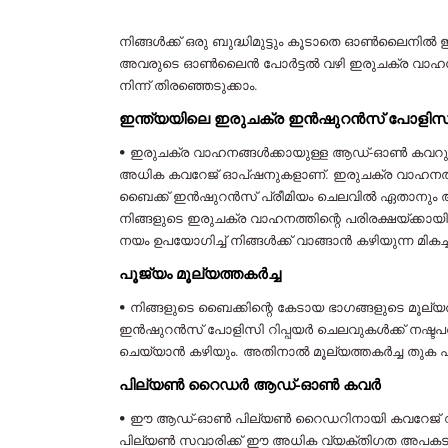
നിങ്ങൾക്ക് ഒരു ബുദ്ധിമുട്ടും കൂടാതെ ഓൺലൈനിൽ
അവരുടെ ഓൺലൈൻ പോർട്ടൽ വഴി ഇരുചക്ര വാഹന ഇ
നിന്ന് തിരഞ്ഞെടുക്കാം.
ഇന്ത്യയിലെ ഇരുചക്ര ഇൻഷുറൻസ് പോളിസ
• ഇരുചക്ര വാഹനങ്ങൾക്കായുള്ള ആഡ്-ഓൺ കവറുകൾ 
അധിക കവറേജ് ഓപ്ഷനുകളാണ്. ഇരുചക്ര വാഹനത്തി
ബൈക്ക് ഇൻഷുറൻസ് പ്രീമിയം ചെലവിൽ ഏതാനും ആയ
നിങ്ങളുടെ ഇരുചക്ര വാഹനത്തിന്റെ പരിരക്ഷയ്ക്
നയം ഉപയോഗിച്ച് നിങ്ങൾക്ക് വാങ്ങാൻ കഴിയുന്ന 
പൂജ്യം മൂല്യത്തകർച്ച
• നിങ്ങളുടെ ബൈക്കിന്റെ കേടായ ഭാഗങ്ങളുടെ മൂ
ഇൻഷുറൻസ് പോളിസി റിപ്പയർ ചെലവുകൾക്ക് നഷ്ടപരിഹാരം
ചെയ്യാൻ‌ കഴിയും. അതിനാൽ മൂല്യത്തകർച്ച തുക പരി
പില്യൺ റൈഡർ ആഡ്-ഓൺ കവർ
• ഈ ആഡ്-ഓൺ പില്യൺ റൈഡറിനായി കവറേജ് വാഗ്ദാനം
പില്യൺ സവാരിക്ക് ഈ അധിക വ്യക്തിഗത അപകട പ