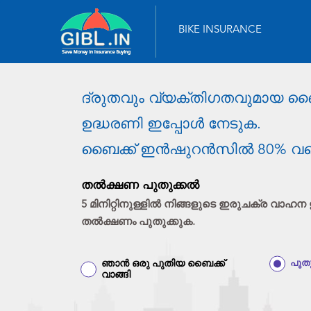
BIKE INSURANCE
ദ്രുതവും വ്യക്തിഗതവുമായ 
ഉദ്ധരണി ഇപ്പോൾ നേടുക.
ബൈക്ക് ഇൻഷുറൻസിൽ 80% വരെ
തൽക്ഷണ പുതുക്കൽ
5 മിനിറ്റിനുള്ളിൽ നിങ്ങളുടെ ഇരുചക്ര വ
തൽക്ഷണം പുതുക്കുക.
ഞാൻ ഒരു പുതിയ ബൈക്ക്
പുത
വാങ്ങി