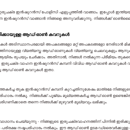
 ഇരുചക്ര ഇൻഷുറൻസ് പോളിസി എളുപ്പത്തിൽ വാങ്ങാം. ഇപ്പോൾ ഇന്ത്യ
ൻഷുറൻസ് വാങ്ങാൻ നിങ്ങളെ അനുവദിക്കുന്നു. നിങ്ങൾക്ക് ഓൺലൈ
ിക്കായുള്ള ആഡ്-ഓൺ കവറുകൾ
അടിസ്ഥാനപരമായി അപകടങ്ങളോ മറ്റ് അപകടങ്ങളോ നേരിടാൻ മികച്ച സാ
നായുള്ള വ്യത്യസ്ത ആഡ്-ഓണുകൾ വ്യത്യസ്ത ചെലവുകളും ആനുകൂല്യ
ിരം രൂപയും ചേർക്കാം. അതിനാൽ, നിങ്ങൾ നൽകുന്ന പ്രീമിയം തുക
കായി ഇരുചക്ര വാഹന ഇൻഷുറൻസ് കമ്പനി വിവിധ ആഡ്-ഓൺ കവറുകൾ വാഗ
മികച്ച ആഡ്-ഓൺ കവറുകൾ ഇതാ.
ല്യത്തകർച്ച തുക ഇൻഷുറൻസ് കമ്പനി കുറച്ചതിനുശേഷം മാത്രമേ നി
 നൽകൂ. നിങ്ങൾ‌ക്ക് പൂജ്യം മൂല്യത്തകർച്ച ആഡ്-ഓൺ‌ ഉണ്ടെങ്കിൽ‌, നിങ
ഗണിക്കാതെ തന്നെ നിങ്ങൾക്ക് മുഴുവൻ മൂല്യവും ലഭിക്കും.
 ചെയ്യുന്നു - നിങ്ങളുടെ ഇരുചക്രവാഹനത്തിന് പിന്നിൽ ഇരിക്കുന്ന
രിരക്ഷ നഷ്ടപരിഹാരം നൽകും. ഈ ആഡ്-ഓൺ ഉടമ-ഡ്രൈവർക്കുള്ള ഒരു