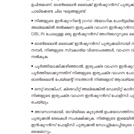
ഉചിതമാണ്. ഓൺലൈൻ ബൈക്ക് ഇൻഷുറൻസ് പുതുക്കൽ 
പാലിക്കേണ്ട ചില ഘട്ടങ്ങളുണ്ട്.
•
നിങ്ങളുടെ ഇൻ‌ഷുററിന്റെ portal ദ്യോഗിക പോർട്ടലിലേ
അല്ലെങ്കിൽ തൽക്ഷണ ഇരുചക്ര വാഹന ഇൻഷുറൻസ് 
GIBL.IN പോലുള്ള ഒരു ഇൻഷുറൻസ് അഗ്രഗേറ്ററുടെ സൈറ
•
ഓൺലൈൻ ബൈക്ക് ഇൻഷുറൻസ് പുതുക്കലിനായി നിങ്
നമ്പർ, നിങ്ങളുടെ സ്വകാര്യ വിശദാംശങ്ങൾ, വാഹന 
നൽകുക.
•
പൂർത്തിയാക്കിക്കഴിഞ്ഞാൽ, ഇരുചക്ര വാഹന ഇൻഷ
പൂർത്തിയാക്കുന്നതിന് നിങ്ങളുടെ ഇരുചക്ര വാഹന പോള
ഓൺലൈൻ പേയ്‌മെന്റ് നടത്താൻ നിങ്ങളോട് ആവശ്യപ്പ
•
നെറ്റ് ബാങ്കിംഗ്, ക്രെഡിറ്റ് അല്ലെങ്കിൽ ഡെബിറ്റ് കാ
നിങ്ങളുടെ ഇരുചക്ര വാഹന ഇൻഷുറൻസ് പോളിസി
X
ചെയ്യും.
•
അവസാനമായി, ഭാവിയിലെ കൂടുതൽ ഉപയോഗത്തിന
പുതുക്കൽ രേഖകൾ സംരക്ഷിക്കുക. നിങ്ങളുടെ ഇമെയ
ഇൻഷുറൻസ് പോളിസി പുതുക്കൽ സോഫ്റ്റ്കോപ്പിയുടെ ഒരു
കൈമാറും.